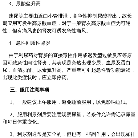
3、尿酸盐升高
速尿等主要由近曲小管排泄，竞争性抑制尿酸排出，故长
期应用可发生高尿酸血症，对于一般肾友高尿酸血症为可逆
性，但有痛风史的肾友可诱发急性痛风。
4、急性间质性肾炎
由于利尿药对肾脏的直接毒性作用或迟发型过敏反应等原
因可致急性间性肾炎，其表现是突然出现少尿、血尿及蛋白
尿，血清肌酐、尿素氮升高。严重者可引起急性肾功能衰竭，
出现此类症状时，应立即停药。
三、服用注意事项
1、一般建议上午服用，避免睡前服用，以免影响睡眠。
2、服用利尿剂后要注意观察尿量，若条件允许需记录尿量
和每日体重变化。
3、利尿剂通常是安全的，但也有一些副作用，会出现如排