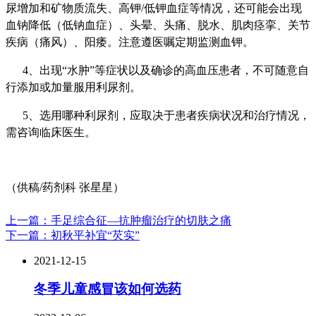
尿增加和矿物质流失、高钾/低钾血症等情况，还可能会出现
血钠降低（低钠血症）、头晕、头痛、脱水、肌肉痉挛、关节
疾病（痛风）、阳痿。注意遵医嘱定期监测血钾。
4、出现“水肿”等症状以及确诊的高血压患者，不可随意自
行添加或加量服用利尿剂。
5、选用哪种利尿剂，应取决于患者疾病状况和治疗情况，
需咨询临床医生。
（供稿/药剂科 张星星）
上一篇：手足综合征—抗肿瘤治疗的切肤之痛
下一篇：初秋平补宜“芡实”
2021-12-15
冬季儿童感冒该如何选药