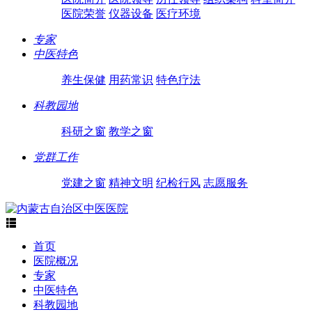
医院荣誉
仪器设备
医疗环境
专家
中医特色
养生保健
用药常识
特色疗法
科教园地
科研之窗
教学之窗
党群工作
党建之窗
精神文明
纪检行风
志愿服务

首页
医院概况
专家
中医特色
科教园地