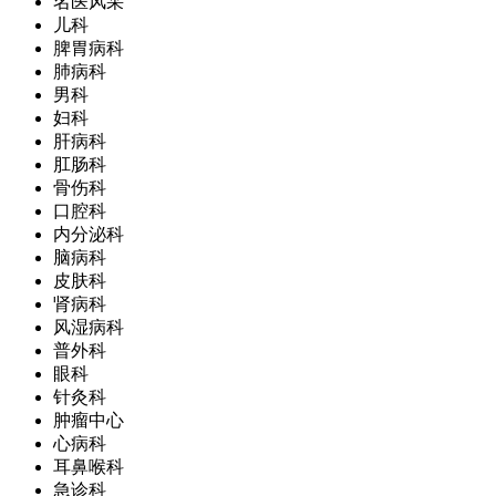
名医风采
儿科
脾胃病科
肺病科
男科
妇科
肝病科
肛肠科
骨伤科
口腔科
内分泌科
脑病科
皮肤科
肾病科
风湿病科
普外科
眼科
针灸科
肿瘤中心
心病科
耳鼻喉科
急诊科