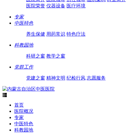
医院荣誉
仪器设备
医疗环境
专家
中医特色
养生保健
用药常识
特色疗法
科教园地
科研之窗
教学之窗
党群工作
党建之窗
精神文明
纪检行风
志愿服务

首页
医院概况
专家
中医特色
科教园地