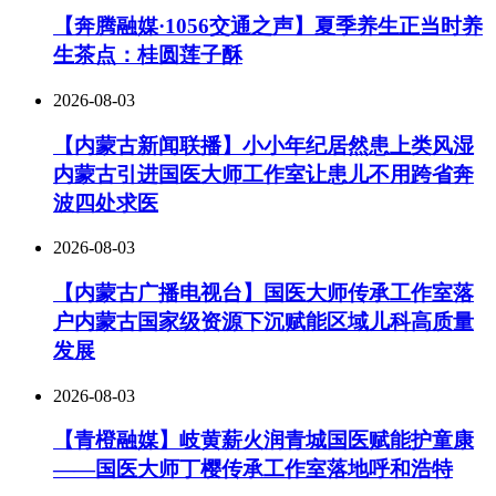
【奔腾融媒·1056交通之声】夏季养生正当时养
生茶点：桂圆莲子酥
2026-08-03
【内蒙古新闻联播】小小年纪居然患上类风湿
内蒙古引进国医大师工作室让患儿不用跨省奔
波四处求医
2026-08-03
【内蒙古广播电视台】国医大师传承工作室落
户内蒙古国家级资源下沉赋能区域儿科高质量
发展
2026-08-03
【青橙融媒】岐黄薪火润青城国医赋能护童康
——国医大师丁樱传承工作室落地呼和浩特