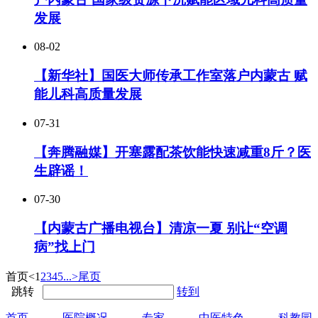
发展
08-02
【新华社】国医大师传承工作室落户内蒙古 赋
能儿科高质量发展
07-31
【奔腾融媒】开塞露配茶饮能快速减重8斤？医
生辟谣！
07-30
【内蒙古广播电视台】清凉一夏 别让“空调
病”找上门
首页
<
1
2
3
4
5
...
>
尾页
跳转
转到
首页
医院概况
专家
中医特色
科教园