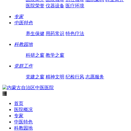
医院荣誉
仪器设备
医疗环境
专家
中医特色
养生保健
用药常识
特色疗法
科教园地
科研之窗
教学之窗
党群工作
党建之窗
精神文明
纪检行风
志愿服务

首页
医院概况
专家
中医特色
科教园地