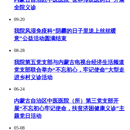
全院义诊
09-20
我院风湿免疫科“阴霾的日子里送上丝丝暖
意”公益活动圆满结束
08-28
我院第五党支部与内蒙古电视台经济生活频道
党支部联合举办“不忘初心，牢记使命”大型走
进乡村义诊活动
06-24
内蒙古自治区中医医院（所）第三党支部开
展“不忘初心牢记使命，扶贫济困健康义诊”主
题党日活动
05-08