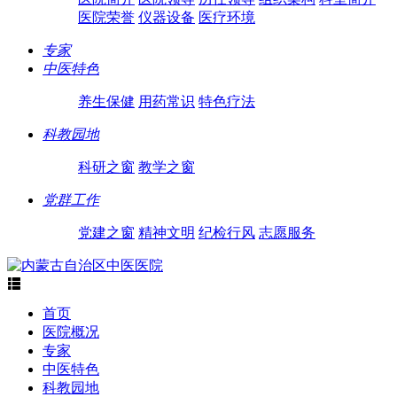
医院荣誉
仪器设备
医疗环境
专家
中医特色
养生保健
用药常识
特色疗法
科教园地
科研之窗
教学之窗
党群工作
党建之窗
精神文明
纪检行风
志愿服务

首页
医院概况
专家
中医特色
科教园地