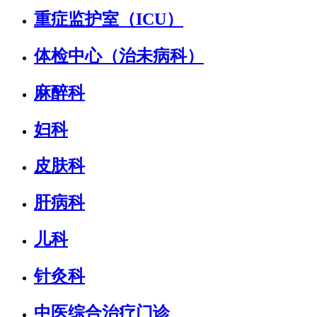
重症监护室（ICU）
体检中心（治未病科）
麻醉科
妇科
皮肤科
肝病科
儿科
针灸科
中医综合治疗门诊