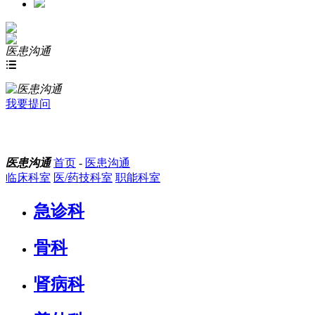
医患沟通

我要提问
医患沟通
首页
-
医患沟通
临床科室
医/药技科室
职能科室
急诊科
骨科
肾病科