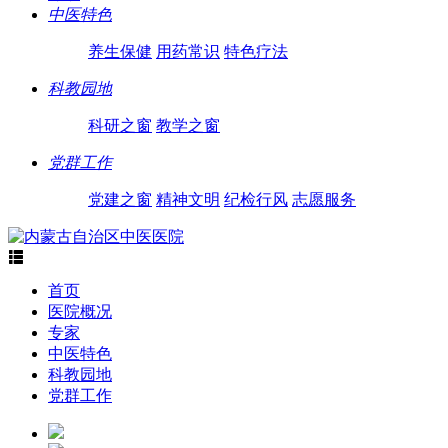
中医特色
养生保健
用药常识
特色疗法
科教园地
科研之窗
教学之窗
党群工作
党建之窗
精神文明
纪检行风
志愿服务

首页
医院概况
专家
中医特色
科教园地
党群工作