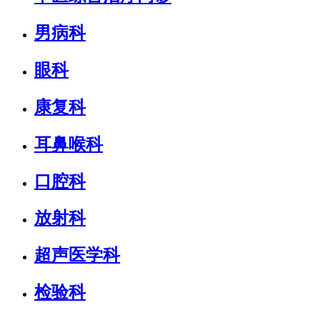
男病科
眼科
康复科
耳鼻喉科
口腔科
放射科
超声医学科
检验科