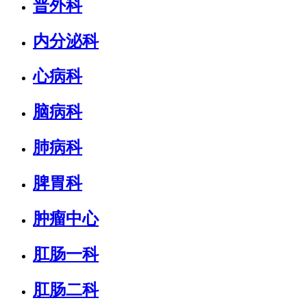
普外科
内分泌科
心病科
脑病科
肺病科
脾胃科
肿瘤中心
肛肠一科
肛肠二科