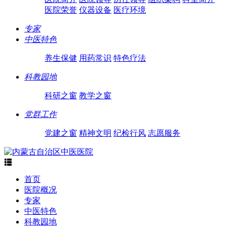
医院荣誉
仪器设备
医疗环境
专家
中医特色
养生保健
用药常识
特色疗法
科教园地
科研之窗
教学之窗
党群工作
党建之窗
精神文明
纪检行风
志愿服务

首页
医院概况
专家
中医特色
科教园地