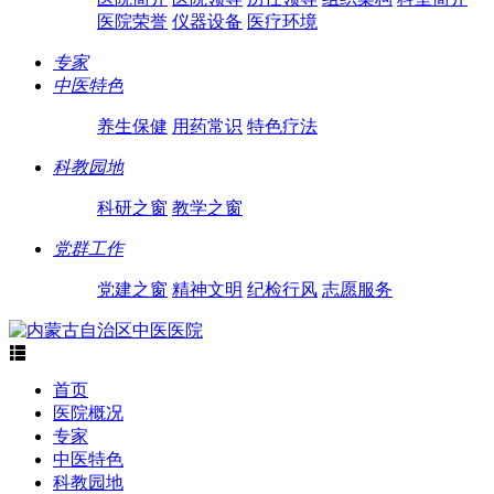
医院荣誉
仪器设备
医疗环境
专家
中医特色
养生保健
用药常识
特色疗法
科教园地
科研之窗
教学之窗
党群工作
党建之窗
精神文明
纪检行风
志愿服务

首页
医院概况
专家
中医特色
科教园地