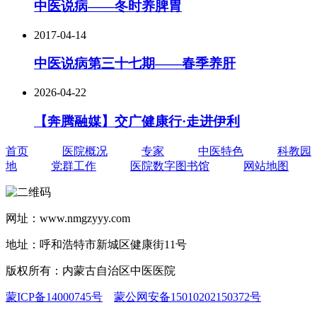
中医说病——冬时养脾胃
2017-04-14
中医说病第三十七期——春季养肝
2026-04-22
【奔腾融媒】交广健康行·走进伊利
首页
医院概况
专家
中医特色
科教园
地
党群工作
医院数字图书馆
网站地图
网址：www.nmgzyyy.com
地址：呼和浩特市新城区健康街11号
版权所有：内蒙古自治区中医医院
蒙ICP备14000745号
蒙公网安备15010202150372号