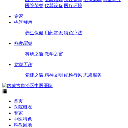
医院荣誉
仪器设备
医疗环境
专家
中医特色
养生保健
用药常识
特色疗法
科教园地
科研之窗
教学之窗
党群工作
党建之窗
精神文明
纪检行风
志愿服务

首页
医院概况
专家
中医特色
科教园地