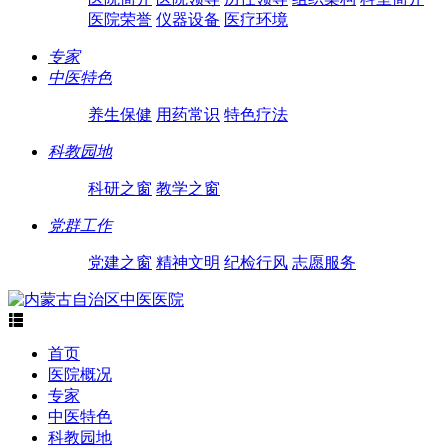
医院荣誉
仪器设备
医疗环境
专家
中医特色
养生保健
用药常识
特色疗法
科教园地
科研之窗
教学之窗
党群工作
党建之窗
精神文明
纪检行风
志愿服务

首页
医院概况
专家
中医特色
科教园地