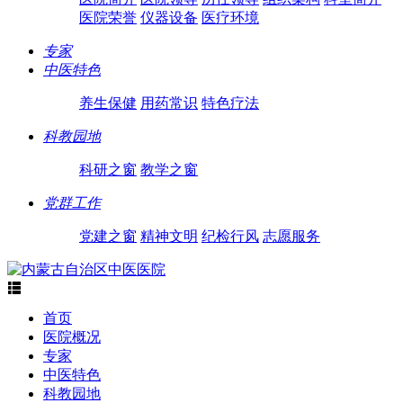
医院荣誉
仪器设备
医疗环境
专家
中医特色
养生保健
用药常识
特色疗法
科教园地
科研之窗
教学之窗
党群工作
党建之窗
精神文明
纪检行风
志愿服务

首页
医院概况
专家
中医特色
科教园地