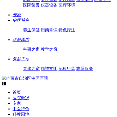
医院荣誉
仪器设备
医疗环境
专家
中医特色
养生保健
用药常识
特色疗法
科教园地
科研之窗
教学之窗
党群工作
党建之窗
精神文明
纪检行风
志愿服务

首页
医院概况
专家
中医特色
科教园地