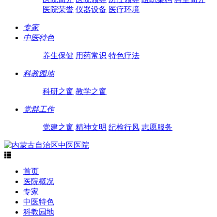
医院荣誉
仪器设备
医疗环境
专家
中医特色
养生保健
用药常识
特色疗法
科教园地
科研之窗
教学之窗
党群工作
党建之窗
精神文明
纪检行风
志愿服务

首页
医院概况
专家
中医特色
科教园地