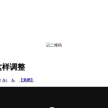
这样调整
：
A+
A-
【关闭】