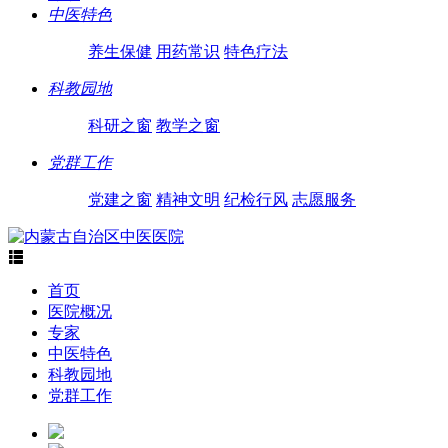
中医特色
养生保健
用药常识
特色疗法
科教园地
科研之窗
教学之窗
党群工作
党建之窗
精神文明
纪检行风
志愿服务

首页
医院概况
专家
中医特色
科教园地
党群工作