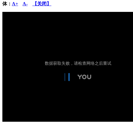
体：
A+
A-
【关闭】