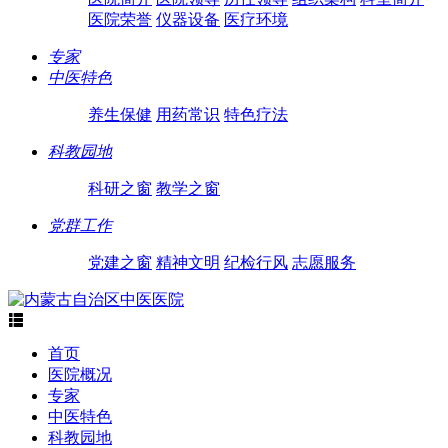
医院荣誉
仪器设备
医疗环境
专家
中医特色
养生保健
用药常识
特色疗法
科教园地
科研之窗
教学之窗
党群工作
党建之窗
精神文明
纪检行风
志愿服务

首页
医院概况
专家
中医特色
科教园地