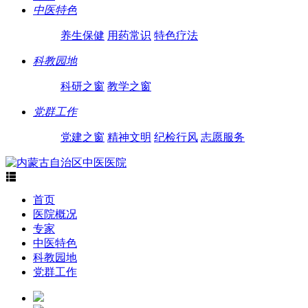
中医特色
养生保健
用药常识
特色疗法
科教园地
科研之窗
教学之窗
党群工作
党建之窗
精神文明
纪检行风
志愿服务

首页
医院概况
专家
中医特色
科教园地
党群工作