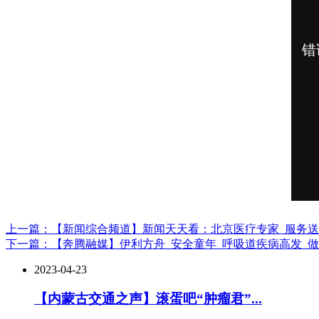
上一篇：【新闻综合频道】新闻天天看：北京医疗专家_服务
下一篇：【奔腾融媒】伊利方舟_安全童年_呼吸道疾病高发_
2023-04-23
【内蒙古交通之声】滚蛋吧“肿瘤君”...