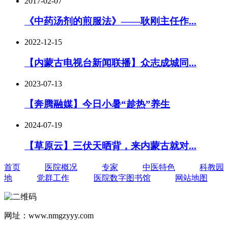
2017-02-07
《中药汤剂的煎服法》——耿刚主任作...
2022-12-15
【内蒙古电视台新闻联播】众志成城同...
2023-07-13
【奔腾融媒】今日小暑“趁热”养生
2024-07-19
【草原云】三伏天晒背，来内蒙古就对...
首页
医院概况
专家
中医特色
科教园
地
党群工作
医院数字图书馆
网站地图
网址：www.nmgzyyy.com