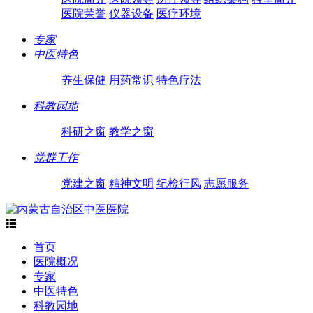
医院荣誉
仪器设备
医疗环境
专家
中医特色
养生保健
用药常识
特色疗法
科教园地
科研之窗
教学之窗
党群工作
党建之窗
精神文明
纪检行风
志愿服务

首页
医院概况
专家
中医特色
科教园地