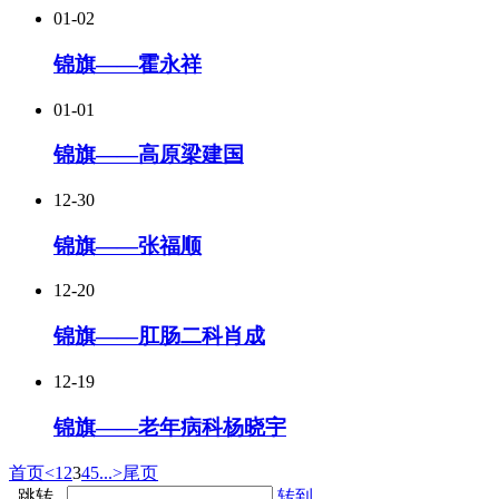
01-02
锦旗——霍永祥
01-01
锦旗——高原梁建国
12-30
锦旗——张福顺
12-20
锦旗——肛肠二科肖成
12-19
锦旗——老年病科杨晓宇
首页
<
1
2
3
4
5
...
>
尾页
跳转
转到