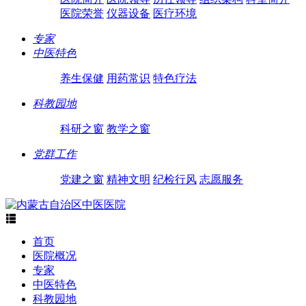
医院荣誉
仪器设备
医疗环境
专家
中医特色
养生保健
用药常识
特色疗法
科教园地
科研之窗
教学之窗
党群工作
党建之窗
精神文明
纪检行风
志愿服务

首页
医院概况
专家
中医特色
科教园地