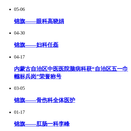
05-06
锦旗——眼科高晓娟
04-30
锦旗——妇科任磊
04-17
内蒙古自治区中医医院脑病科获“自治区五一巾
帼标兵岗”荣誉称号
03-05
锦旗——骨伤科全体医护
01-17
锦旗——肛肠一科李峰