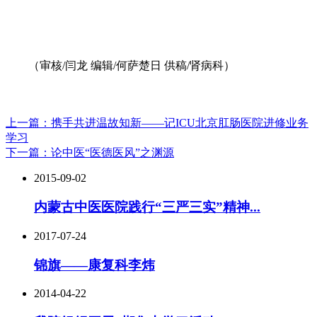
（审核/闫龙 编辑/何萨楚日 供稿/肾病科）
上一篇：携手共进温故知新——记ICU北京肛肠医院进修业务
学习
下一篇：论中医“医德医风”之渊源
2015-09-02
内蒙古中医医院践行“三严三实”精神...
2017-07-24
锦旗——康复科李炜
2014-04-22