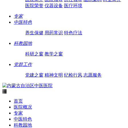
医院荣誉
仪器设备
医疗环境
专家
中医特色
养生保健
用药常识
特色疗法
科教园地
科研之窗
教学之窗
党群工作
党建之窗
精神文明
纪检行风
志愿服务

首页
医院概况
专家
中医特色
科教园地