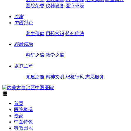
医院荣誉
仪器设备
医疗环境
专家
中医特色
养生保健
用药常识
特色疗法
科教园地
科研之窗
教学之窗
党群工作
党建之窗
精神文明
纪检行风
志愿服务

首页
医院概况
专家
中医特色
科教园地